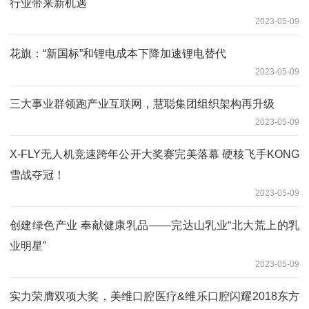
行业带来新机遇
2023-05-09
花旗：“新国标”和锂电成本下降加速锂电替代
2023-05-09
三大事业群领跑产业互联网，慧聪集团组织架构再升级
2023-05-09
X-FLY无人机竞速跨年公开大奖赛完美落幕 硬核飞手KONG
雪战夺冠！
2023-05-09
创建绿色产业 奉献健康乳品——完达山乳业“北大荒上的乳
业明星”
2023-05-09
实力荣膺双项大奖，美维口腔医疗&维乐口腔闪耀2018东方