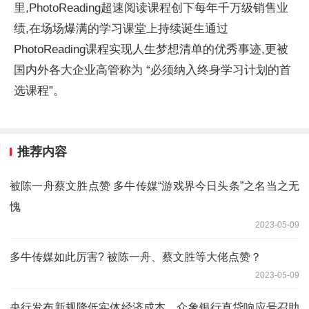
里,PhotoReading超速阅读课程创下每年千万级销售业
绩,在场场爆满的学习课堂上持续诞生通过
PhotoReading课程实现人生梦想清单的优秀事迹,更被
国内外各大企业高管称为 “必须纳入终身学习计划的首
选课程”。
推荐内容
被陈一舟蔡文胜点赞 多牛传媒“游戏界今日头条”之名当之无
愧
2023-05-09
多牛传媒如此厉害? 被陈一舟、蔡文胜等大佬点赞？
2023-05-09
央行发布新规降低实体经济成本，众象银行直贷响应号召助