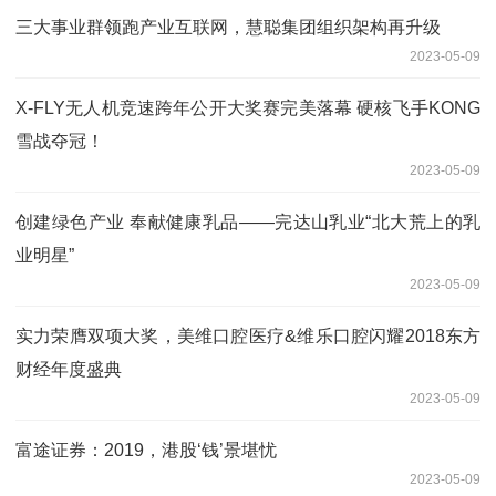
三大事业群领跑产业互联网，慧聪集团组织架构再升级
2023-05-09
X-FLY无人机竞速跨年公开大奖赛完美落幕 硬核飞手KONG
雪战夺冠！
2023-05-09
创建绿色产业 奉献健康乳品——完达山乳业“北大荒上的乳
业明星”
2023-05-09
实力荣膺双项大奖，美维口腔医疗&维乐口腔闪耀2018东方
财经年度盛典
2023-05-09
富途证券：2019，港股‘钱’景堪忧
2023-05-09