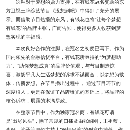
这种对于梦想的鼎力支持，在有钱花冠名赞助的东
方卫视王牌综艺节目《没想到吧》中得到了充分的展
示。而借助节目热播的东风，有钱花也将“让每个梦想
有钱花”的品牌主张，广而告知，使得更多人收获到梦
想实现的幸福感。
本次良好合作的注脚，在冠名之初便已写下。作为
国内领先的金融信贷平台，有钱花所秉持的“为梦想助
力”、“助你梦想成真”的品牌价值观，与节目制造惊
喜，激扬平凡人生活梦想的诉求不谋而合，以梦想为载
体，传播梦想。在节目播出过程中， 通过节目环节的
深度植入，更是在保证了品牌曝光的基础上，将品牌的
核心诉求，展露的淋漓尽致。
在整季节目中，作为独家冠名商，有钱花可谓
是”出尽风头“，除了常规的口播及由张绍刚，王祖蓝，
李诞，池子等四位主持人”倾情出演“的创意中插外，作