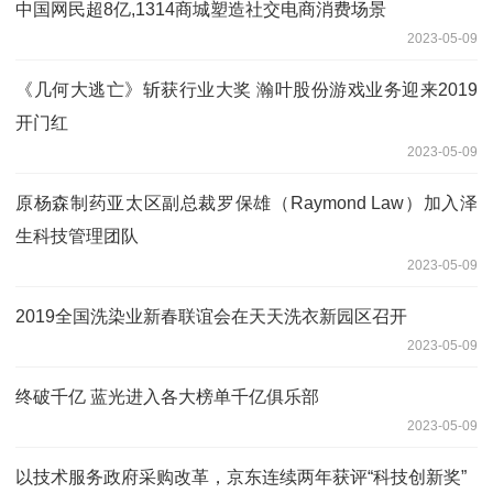
中国网民超8亿,1314商城塑造社交电商消费场景
2023-05-09
《几何大逃亡》斩获行业大奖 瀚叶股份游戏业务迎来2019
开门红
2023-05-09
原杨森制药亚太区副总裁罗保雄（Raymond Law）加入泽
生科技管理团队
2023-05-09
2019全国洗染业新春联谊会在天天洗衣新园区召开
2023-05-09
终破千亿 蓝光进入各大榜单千亿俱乐部
2023-05-09
以技术服务政府采购改革，京东连续两年获评“科技创新奖”