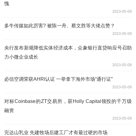
愧
2023-05-09
多牛传媒如此厉害? 被陈一舟、蔡文胜等大佬点赞？
2023-05-09
央行发布新规降低实体经济成本，众象银行直贷响应号召助
力小微企业成长
2023-05-09
必信空调荣获AHRI认证 一举拿下海外市场“通行证”
2023-05-09
对标Coinbase的ZT交易所，获Holly Capital领投的千万级
融资
2023-05-09
完达山乳业 先建牧场后建工厂才有最过硬的市场