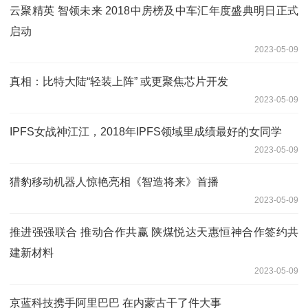
云聚精英 智领未来 2018中房榜及中车汇年度盛典明日正式
启动
2023-05-09
真相：比特大陆“轻装上阵” 或更聚焦芯片开发
2023-05-09
IPFS女战神江江，2018年IPFS领域里成绩最好的女同学
2023-05-09
猎豹移动机器人惊艳亮相《智造将来》首播
2023-05-09
推进强强联合 推动合作共赢 陕煤悦达天惠恒神合作签约共
建新材料
2023-05-09
京蓝科技携手阿里巴巴 在内蒙古干了件大事