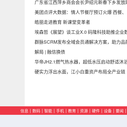
广东省江西萍乡商会会长尹绍元新春下乡发放
美团点评大数据：情人节餐厅预订火爆 西餐
皓丽走进教育 新课堂变革者
埃森哲《展望》谈工业X.0 码隆科技助推企业
群脉SCRM发布全域会员通解决方案，助力品
解局 | 融信换债
华帝JH2.1燃气热水器，超低水压启动舒适沐
硬实力浮出水面，江小白重资产布局全产业链
|
|
|
|
|
|
|
|
|
信息
数码
智能
手机
教育
资源
硬件
设备
要闻