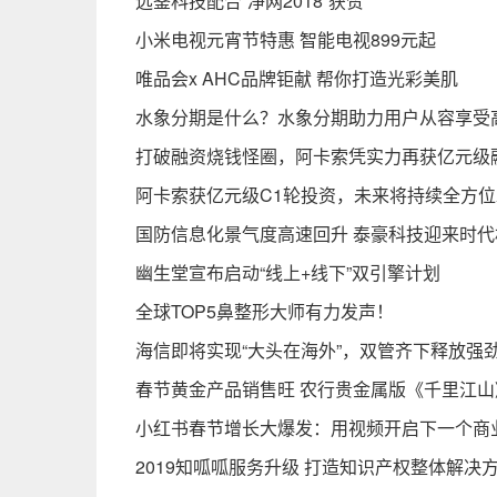
远鉴科技配合“净网2018”获赞
小米电视元宵节特惠 智能电视899元起
唯品会x AHC品牌钜献 帮你打造光彩美肌
水象分期是什么？水象分期助力用户从容享受
打破融资烧钱怪圈，阿卡索凭实力再获亿元级
阿卡索获亿元级C1轮投资，未来将持续全方位
国防信息化景气度高速回升 泰豪科技迎来时代
幽生堂宣布启动“线上+线下”双引擎计划
全球TOP5鼻整形大师有力发声！
海信即将实现“大头在海外”，双管齐下释放强
春节黄金产品销售旺 农行贵金属版《千里江山
小红书春节增长大爆发：用视频开启下一个商
2019知呱呱服务升级 打造知识产权整体解决