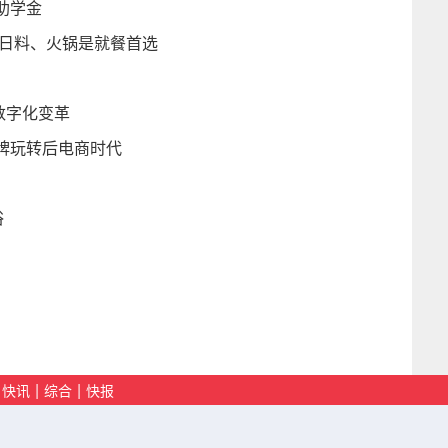
助学金
、日料、火锅是就餐首选
数字化变革
牌玩转后电商时代
浴
|
|
快讯
综合
快报