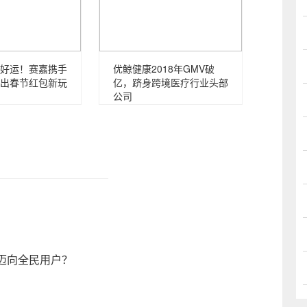
好运！赛嘉携手
优鲸健康2018年GMV破
出春节红包新玩
亿，跻身跨境医疗行业头部
公司
迈向全民用户？