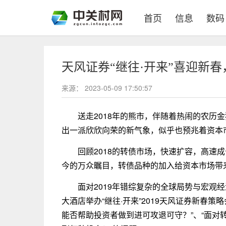
(current)
首页
信息
数码
天风证券“继往·开来”喜迎新
来源：
2023-05-09 17:50:57
送走2018年的熊市，伴随着热闹的农历
出一派欣欣向荣的新气象，似乎也预兆着资本
回顾2018的转债市场，快速扩容，高速
今的万众瞩目，转债品种的加入给资本市场带
面对2019年错综复杂的全球局势与宏观经
大酒店举办“继往·开来”2019天风证券新春
能否帮助投资者做到进可攻退可守？”、“面对