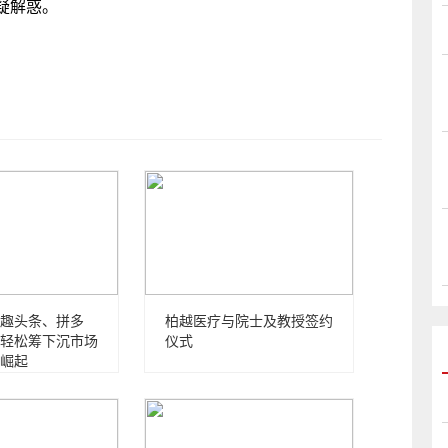
疑解惑。
趣头条、拼多
柏越医疗与院士及教授签约
轻松筹下沉市场
仪式
崛起