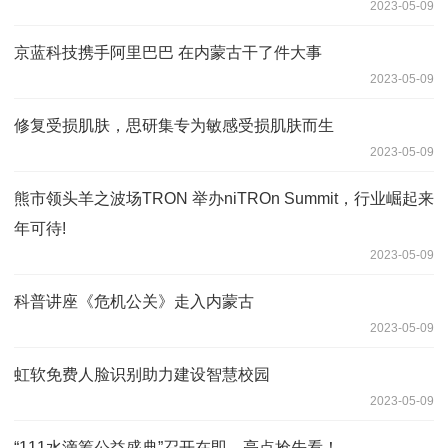
2023-05-09
京蓝科技携手阿里巴巴 在内蒙古干了件大事
2023-05-09
修复受损肌肤，思研集专为敏感受损肌肤而生
2023-05-09
熊市领头羊之波场TRON 举办niTROn Summit，行业崛起来
年可待!
2023-05-09
科普讲座《危机公关》走入内蒙古
2023-05-09
虹软免费人脸识别助力建设智慧校园
2023-05-09
“111水滴筹公益盛典”召开在即，亮点抢先看！