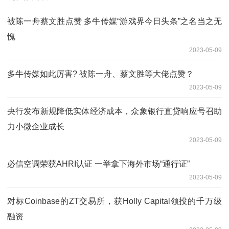
被陈一舟蔡文胜点赞 多牛传媒“游戏界今日头条”之名当之无
愧
2023-05-09
多牛传媒如此厉害? 被陈一舟、蔡文胜等大佬点赞？
2023-05-09
央行发布新规降低实体经济成本，众象银行直贷响应号召助
力小微企业成长
2023-05-09
必信空调荣获AHRI认证 一举拿下海外市场“通行证”
2023-05-09
对标Coinbase的ZT交易所，获Holly Capital领投的千万级
融资