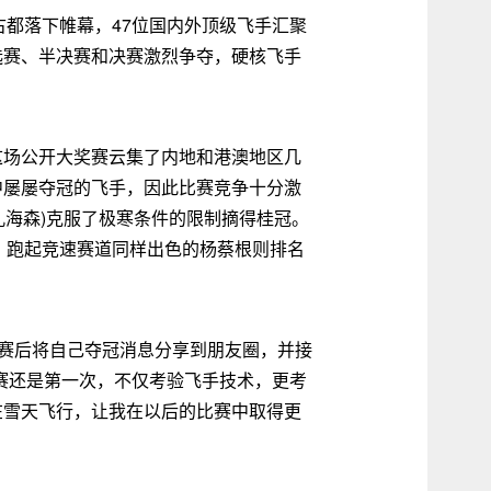
金陵古都落下帷幕，47位国内外顶级飞手汇聚
选赛、半决赛和决赛激烈争夺，硬核飞手
这场公开大奖赛云集了内地和港澳地区几
中屡屡夺冠的飞手，因此比赛竞争十分激
(孔海森)克服了极寒条件的限制摘得桂冠。
出生，跑起竞速赛道同样出色的杨蔡根则排名
ong赛后将自己夺冠消息分享到朋友圈，并接
赛还是第一次，不仅考验飞手技术，更考
在雪天飞行，让我在以后的比赛中取得更