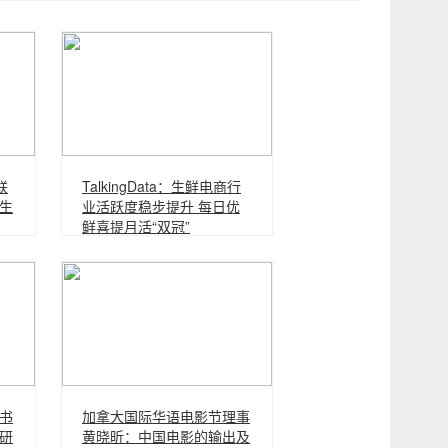
联
TalkingData：生鲜电商行
生
业活跃度稳步提升 每日优
鲜喜提月活“双冠”
书
加拿大国际华语电影节理事
研
黄晓昕：中国电影的输出及