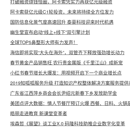
打破融资烧钱怪圈，阿卡索凭实力再获亿元级融资
阿卡索获亿元级C1轮投资，未来将持续全方位发力
国防信息化景气度高速回升 泰豪科技迎来时代机遇
幽生堂宣布启动“线上+线下”双引擎计划
全球TOP5鼻整形大师有力发声！
海信即将实现“大头在海外”，双管齐下释放强劲增长动力
春节黄金产品销售旺 农行贵金属版《千里江山》成新宠
小红书春节增长大爆发：用视频开启下一个商业增长点
2019知呱呱服务升级 打造知识产权整体解决方案服务提供
广东省江西萍乡商会会长尹绍元新春下乡发放助学金
美团点评大数据：情人节餐厅预订火爆 西餐、日料、火锅
皓丽走进教育 新课堂变革者
埃森哲《展望》谈工业X.0 码隆科技助推企业数字化变革