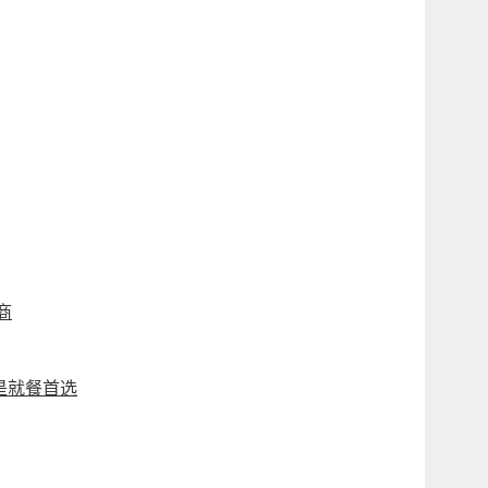
商
是就餐首选