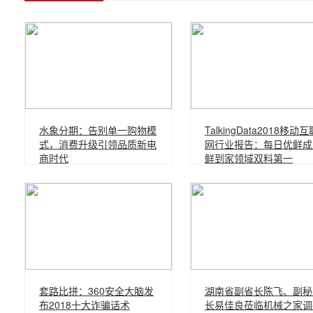
水象分期：告别单一购物模
TalkingData2018移动互
式，消费升级引领品质新电
网行业报告：每日优鲜成
商时代
鲜到家领域双料第一
套路比拼：360安全大脑发
湖南省副省长陈飞、副秘
布2018十大诈骗话术
长易佳良莅临机械之家调