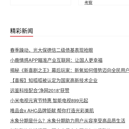
考察
精彩新闻
春季躁动，光大保德信二级债基表现抢眼
小鹿情感APP瞄准产业互联网：让国人更幸福
揭秘《新喜剧之王》幕后玩家：新氧如何借势迈向全民用
【喜报】知呱呱被认定为国家高新技术企业
远鉴科技配合“净网2018”获赞
小米电视元宵节特惠 智能电视899元起
唯品会x AHC品牌钜献 帮你打造光彩美肌
水象分期是什么？水象分期助力用户从容享受高品质生活