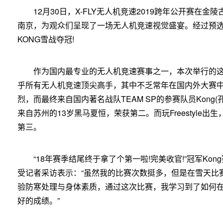
12月30日，X-FLY无人机竞速2019跨年公开赛在
南京，为观众们呈现了一场无人机竞速视觉盛宴。经过预
KONG雪战夺冠!
作为国内最专业的无人机竞速赛事之一，本次举行的
乎所有无人机竞速顶尖高手，其中不乏常年在国内外大赛
烈，而最终来自国内著名战队TEAM SP的参赛队员Kong
来自苏州的13岁黑马夏恒，荣获第二。而玩Freestyle
第三。
“18年赛季结尾终于拿了个第一啦!完美收官!”冠军K
受记者采访表示：“虽然我的比赛次数挺多，但是在雪天比
验防寒处理与身体素质，通过这次比赛，我学习到了如何
好的成绩。”