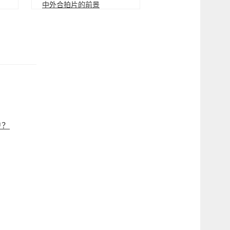
中外合拍片的前景
户？