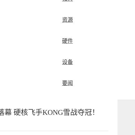
资源
硬件
设备
要闻
落幕 硬核飞手KONG雪战夺冠！