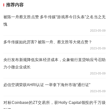
推荐内容
被陈一舟蔡文胜点赞 多牛传媒“游戏界今日头条”之名当之无
愧
2023-05-09
多牛传媒如此厉害? 被陈一舟、蔡文胜等大佬点赞？
2023-05-09
央行发布新规降低实体经济成本，众象银行直贷响应号召助
力小微企业成长
2023-05-09
必信空调荣获AHRI认证 一举拿下海外市场“通行证”
2023-05-09
对标Coinbase的ZT交易所，获Holly Capital领投的千万级