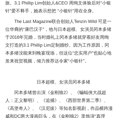
旅。3.1 Phillip Lim创始人&CEO 周绚文体验后对“小银
针”爱不释手，她表示想把 “小银针”用在全身。
The Last Magazine联合创始人Tenzin Wild 可是一
位华裔的“康巴汉子”，他与日本超模、女演员冈本多绪
于2016年完婚，当时婚礼上冈本多绪就穿着好友周绚
文打造的3.1 Phillip Lim定制婚纱。因为工作原因，冈
本多绪没能来到晚宴现场，但这位“忠实用户”也贴心地
发来祝贺视频，倾力推荐达令家“小银针”。
日本超模、女演员冈本多绪
冈本多绪曾出演《金刚狼2》、《蝙蝠侠大战超
人：正义黎明》、《追捕》、《西部世界第二季》、
《高堡奇人》、《汉尼拔》等知名影视剧，作品横跨漫
威和DC两大漫画巨头，在《金刚狼2》里饰演“真理