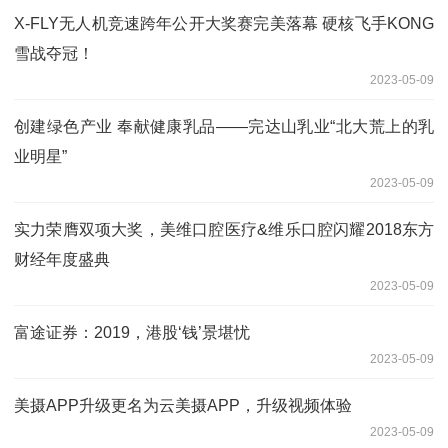
X-FLY无人机竞速跨年公开大奖赛完美落幕 硬核飞手KONG
雪战夺冠！
2023-05-09
创建绿色产业 奉献健康乳品——完达山乳业“北大荒上的乳
业明星”
2023-05-09
实力荣膺双项大奖，美维口腔医疗&维乐口腔闪耀2018东方
财经年度盛典
2023-05-09
富途证券：2019，港股‘钱’景堪忧
2023-05-09
美摄APP升级更名为云美摄APP，升级视频体验
2023-05-09