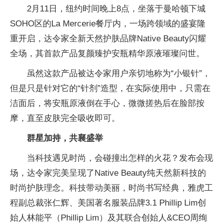
2月11日，纽约时间晚上8点，坐落于曼哈顿下城
SOHO区的La Mercerie餐厅内，一场跨领域的盛宴隆
重开启，达令家全新天然护肤品牌Native Beauty闪耀
全场，其首款产品复颜臻护安瓶精华原液璀璨问世。
虽然这款产品被达令家用户亲切地称为“小银针”，
但是只是针对它的“针剂”造型，在实际使用中，只需在
洁面后，将安瓶原液倒在手心，微微搓热后在脸部按
摩，直至皮肤完全吸收即可。
群星加持，共襄盛举
当科技遇见时尚，会碰撞出怎样的火花？发布会现
场，达令家完美呈现了Native Beauty纯天然新科技的
时尚护肤理念。科技带动美丽，时尚书写经典，雅虎工
程副总裁张仁辉、美国著名服装品牌3.1 Phillip Lim创
始人林能平（Phillip Lim）及其联合创始人&CEO周绚