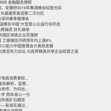
MSB 金融服务牌照
，安婕妤2019年春酒晚会绽放光彩
% 长盛盛崇喜迎第二次分红
约深圳春季婚博会
度“温暖在中国”大型爱心公益行动开启
免费抽奖 好礼继续
8中国区块链企业百强榜
 工银瑞信可转债年内上涨8%
MACC助力中国管理会计高效发展
出席亚布力论坛 与商界精英共享企业经营之道
电商消费者权...
报告解析，监管...
老师，为何出...
步 购车省心一分
商所铁矿石期货
—有钱花通过...
资香港元诚期货