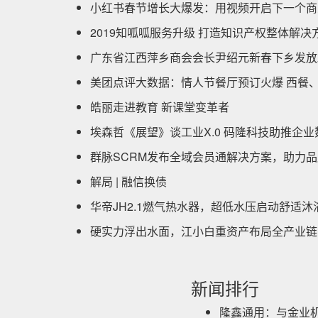
小红书春节增长大爆发：用视频开启下一个商
2019知呱呱服务升级 打造知识产权整体解
广东省江西萍乡商会会长尹绍元新春下乡发放
美团点评大数据：情人节餐厅预订火爆 西餐
皓丽走进教育 新课堂变革者
埃森哲《展望》谈工业X.0 码隆科技助推企
群脉SCRM发布全域会员通解决方案，助力
解局 | 融信换债
华帝JH2.1燃气热水器，超低水压启动舒适沐
硬实力浮出水面，江小白重资产布局全产业链
新闻排行
隆鑫通用：与金业