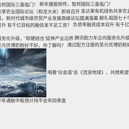
新年捷报频传，智邦国际三喜临门！
金达莱有机绿色共享农
献礼祖国七十
负债率融资成本双升 有千
腾讯助力车企向服务化升级
通过配方注册的圣元优博奶粉
喝着“白金道”去《流浪地球》，共燃希
半年通胀中枢预计持平去年四季度