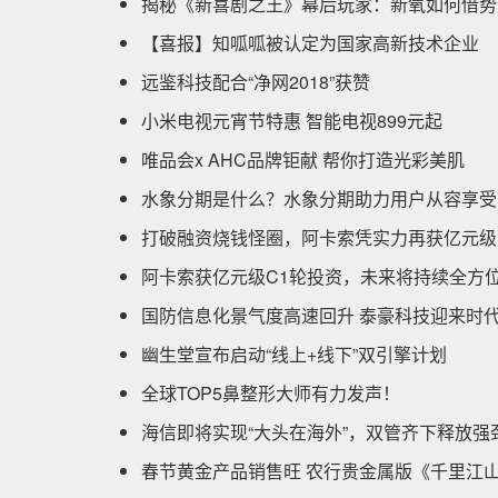
揭秘《新喜剧之王》幕后玩家：新氧如何借势
【喜报】知呱呱被认定为国家高新技术企业
远鉴科技配合“净网2018”获赞
小米电视元宵节特惠 智能电视899元起
唯品会x AHC品牌钜献 帮你打造光彩美肌
水象分期是什么？水象分期助力用户从容享受
打破融资烧钱怪圈，阿卡索凭实力再获亿元级
阿卡索获亿元级C1轮投资，未来将持续全方
国防信息化景气度高速回升 泰豪科技迎来时
幽生堂宣布启动“线上+线下”双引擎计划
全球TOP5鼻整形大师有力发声！
海信即将实现“大头在海外”，双管齐下释放强
春节黄金产品销售旺 农行贵金属版《千里江