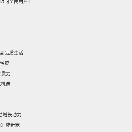
迈向全民用户？
高品质生活
融资
位发力
代机遇
劲增长动力
山》成新宠