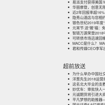
易派支付获得美国 
华丽摩登，创意无限
近2年回报率超16
隐秀山酒店与您相
银色世纪2019年
元宵节 送“猪”福：
智链万源荣登201
可转债市场迅速回暖
MACC是什么？ 
君和传媒CEO李军
超前放送
为什么举办中国社交
洋葱先生2018运营
这名北大毕业的支教
妙优车：审批快人一
元诚期货将引进大
平凡梦想的助推器—
国元证券5.5亿增