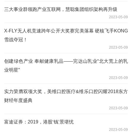
三大事业群领跑产业互联网，慧聪集团组织架构再升级
2023-05-09
X-FLY无人机竞速跨年公开大奖赛完美落幕 硬核飞手KONG
雪战夺冠！
2023-05-09
创建绿色产业 奉献健康乳品——完达山乳业“北大荒上的乳
业明星”
2023-05-09
实力荣膺双项大奖，美维口腔医疗&维乐口腔闪耀2018东方
财经年度盛典
2023-05-09
富途证券：2019，港股‘钱’景堪忧
2023-05-09