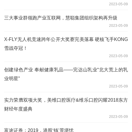
2023-05-09
三大事业群领跑产业互联网，慧聪集团组织架构再升级
2023-05-09
X-FLY无人机竞速跨年公开大奖赛完美落幕 硬核飞手KONG
雪战夺冠！
2023-05-09
创建绿色产业 奉献健康乳品——完达山乳业“北大荒上的乳
业明星”
2023-05-09
实力荣膺双项大奖，美维口腔医疗&维乐口腔闪耀2018东方
财经年度盛典
2023-05-09
富途证券：2019，港股‘钱’景堪忧