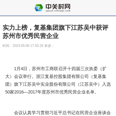
实力上榜，复基集团旗下江苏吴中获评
苏州市优秀民营企业
时间：2023-05-09 17:50:29 来源：
1月4日，苏州市工商联召开十四届三次执委（扩
大）会议举行。浙江复基控股集团有限公司（复基集
团）旗下江苏吴中实业股份有限公司（江苏吴中）入选
50家2016—2017年度苏州市优秀民营企业名单。
会议认真学习贯彻习近平总书记在民营企业座谈会