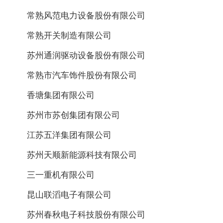
常熟风范电力设备股份有限公司
常熟开关制造有限公司
苏州通润驱动设备股份有限公司
常熟市汽车饰件股份有限公司
香塘集团有限公司
苏州市苏创集团有限公司
江苏五洋集团有限公司
苏州天顺新能源科技有限公司
三一重机有限公司
昆山联滔电子有限公司
苏州春秋电子科技股份有限公司