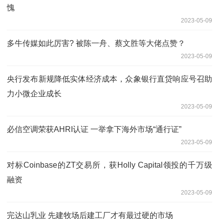
愧
2023-05-09
多牛传媒如此厉害? 被陈一舟、蔡文胜等大佬点赞？
2023-05-09
央行发布新规降低实体经济成本，众象银行直贷响应号召助
力小微企业成长
2023-05-09
必信空调荣获AHRI认证 一举拿下海外市场“通行证”
2023-05-09
对标Coinbase的ZT交易所，获Holly Capital领投的千万级
融资
2023-05-09
完达山乳业 先建牧场后建工厂才有最过硬的市场