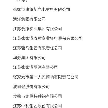
张家港康得新光电材料有限公司
澳洋集团有限公司
江苏爱康实业集团有限公司
江苏张家港农村商业银行股份有限公司
江苏骏马集团有限责任公司
华芳集团有限公司
江苏张家港酿酒有限公司
张家港市第一人民商场有限责任公司
波司登股份有限公司
常熟市龙腾特种钢有限公司
江苏中利集团股份有限公司