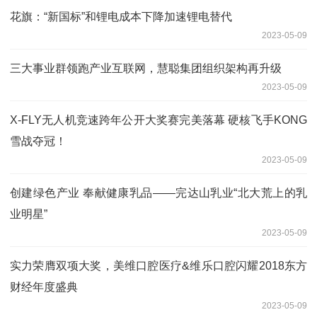
花旗：“新国标”和锂电成本下降加速锂电替代
2023-05-09
三大事业群领跑产业互联网，慧聪集团组织架构再升级
2023-05-09
X-FLY无人机竞速跨年公开大奖赛完美落幕 硬核飞手KONG
雪战夺冠！
2023-05-09
创建绿色产业 奉献健康乳品——完达山乳业“北大荒上的乳
业明星”
2023-05-09
实力荣膺双项大奖，美维口腔医疗&维乐口腔闪耀2018东方
财经年度盛典
2023-05-09