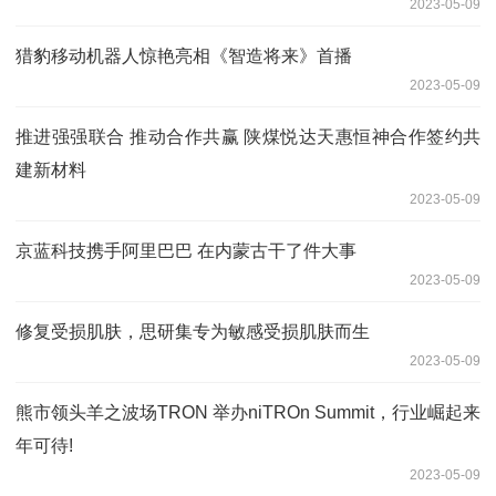
2023-05-09
猎豹移动机器人惊艳亮相《智造将来》首播
2023-05-09
推进强强联合 推动合作共赢 陕煤悦达天惠恒神合作签约共
建新材料
2023-05-09
京蓝科技携手阿里巴巴 在内蒙古干了件大事
2023-05-09
修复受损肌肤，思研集专为敏感受损肌肤而生
2023-05-09
熊市领头羊之波场TRON 举办niTROn Summit，行业崛起来
年可待!
2023-05-09