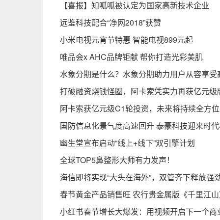
【喜报】知呱呱被认定为国家高新技术企业
远鉴科技配合“净网2018”获赞
小米电视元宵节特惠 智能电视899元起
唯品会x AHC品牌钜献 帮你打造光彩美肌
水象分期是什么？水象分期助力用户从容享受
打破融资烧钱怪圈，阿卡索凭实力再获亿元级
阿卡索获亿元级C1轮投资，未来将持续全方位
国防信息化景气度高速回升 泰豪科技迎来时代
幽生堂宣布启动“线上+线下”双引擎计划
全球TOP5鼻整形大师有力发声！
海信即将实现“大头在海外”，双管齐下释放强
春节黄金产品销售旺 农行贵金属版《千里江山
小红书春节增长大爆发：用视频开启下一个商