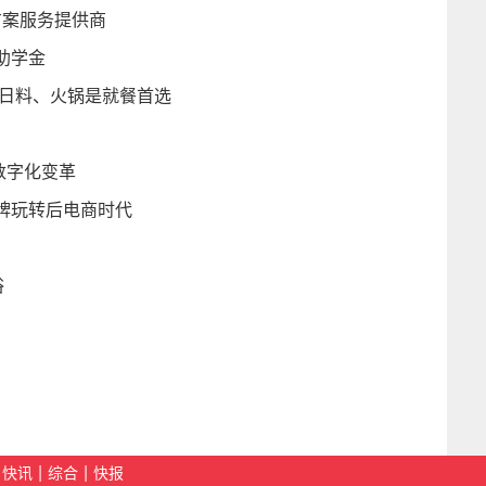
方案服务提供商
助学金
、日料、火锅是就餐首选
数字化变革
牌玩转后电商时代
浴
|
|
快讯
综合
快报