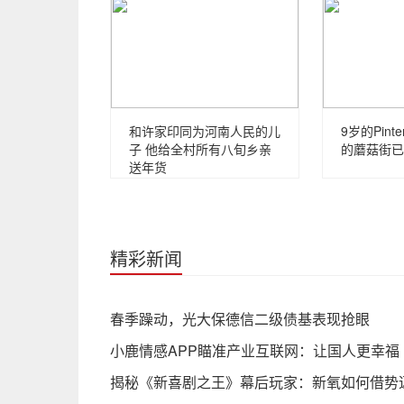
和许家印同为河南人民的儿
9岁的Pinte
子 他给全村所有八旬乡亲
的蘑菇街已
送年货
精彩新闻
春季躁动，光大保德信二级债基表现抢眼
小鹿情感APP瞄准产业互联网：让国人更幸福
揭秘《新喜剧之王》幕后玩家：新氧如何借势