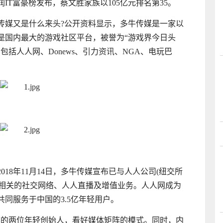
6胡润IT富豪榜发布，蔡文胜家族以105亿元排名第35。
传媒又是什么来头?公开资料显示，多牛传媒是一家以
是国内最大的游戏社区平台，被誉为“游戏界今日头
括人人网、Donews、引力
资讯
、NGA、电玩巴
18年11月14日，多牛传媒宣布已与人人公司(纽交所
网相关的社交网络、人人直播及增值业务。人人网成为
同服务于中国的3.5亿年轻用户。
媒的两位年轻创始人，看好媒体矩阵的模式。同时，内