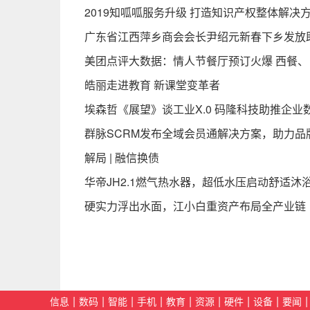
2019知呱呱服务升级 打造知识产权整体解决
广东省江西萍乡商会会长尹绍元新春下乡发放
美团点评大数据：情人节餐厅预订火爆 西餐
皓丽走进教育 新课堂变革者
埃森哲《展望》谈工业X.0 码隆科技助推企业
群脉SCRM发布全域会员通解决方案，助力品
解局 | 融信换债
华帝JH2.1燃气热水器，超低水压启动舒适沐
硬实力浮出水面，江小白重资产布局全产业链
|
|
|
|
|
|
|
|
|
信息
数码
智能
手机
教育
资源
硬件
设备
要闻