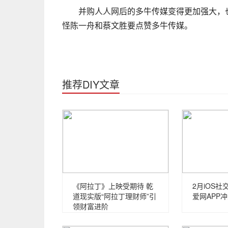
并购人人网后的多牛传媒变得更加强大，
怪陈一舟和蔡文胜要点赞多牛传媒。
推荐DIY文章
《阿拉丁》上映受期待 乾
2月iOS
道现实版“阿拉丁理财师”引
爱网APP
领财富进阶